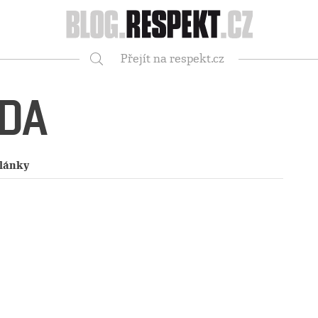
Respekt
Přejít na respekt.cz
Vyhledávání
NDA
články