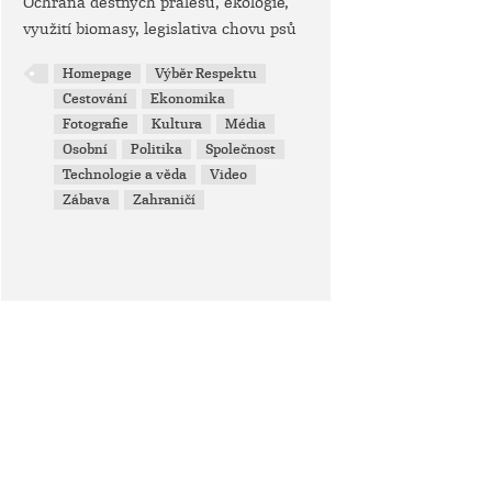
Ochrana deštných pralesů, ekologie,
využití biomasy, legislativa chovu psů
Homepage
Výběr Respektu
Cestování
Ekonomika
Fotografie
Kultura
Média
Osobní
Politika
Společnost
Technologie a věda
Video
Zábava
Zahraničí